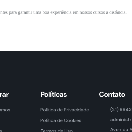
entes para garantir uma boa experiência em nossos cursos a distância.
rar
Políticas
Contato
(21) 994
omos
Política de Privacidade
administ
Política de Cookies
Avenida A
s
Termos de Uso