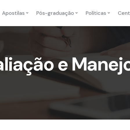
Apostilas
Pós-graduação
Políticas
Cent
aliação e Manej