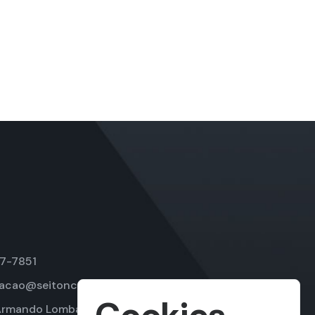
37-7851
racao@seitoncursos.com.br
rmando Lombardi, 205 – sala 204 – Barra da