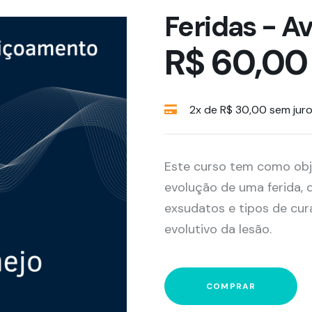
Feridas - A
R$ 60,00
2x de R$ 30,00 sem jur
Este curso tem como obj
evolução de uma ferida, 
exsudatos e tipos de cur
evolutivo da lesão.
COMPRAR