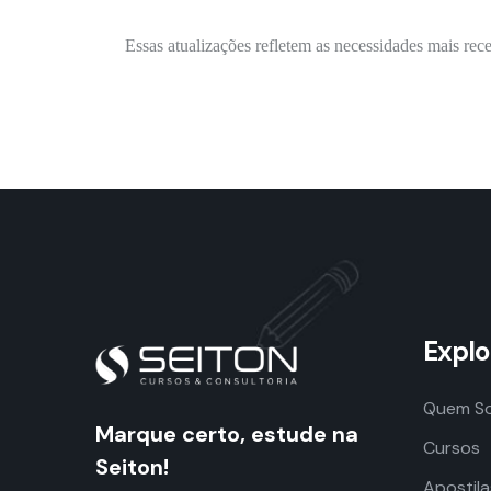
Essas atualizações refletem as necessidades mais rec
Explo
Quem S
Marque certo, estude na
Cursos
Seiton!
Apostila